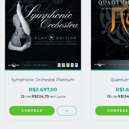
Symphonic Orchestra Platinum
Quantum
R$2.697,00
R$1.6
12
x de
R$224,75
sem juros
12
x de
R$134
COMPRAR
COMPRAR