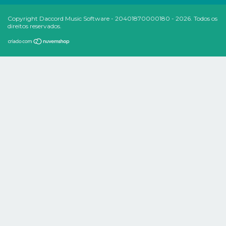
Copyright Daccord Music Software - 20401870000180 - 2026. Todos os
direitos reservados.