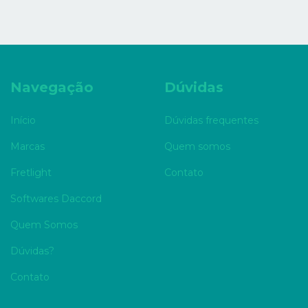
Navegação
Dúvidas
Início
Dúvidas frequentes
Marcas
Quem somos
Fretlight
Contato
Softwares Daccord
Quem Somos
Dúvidas?
Contato