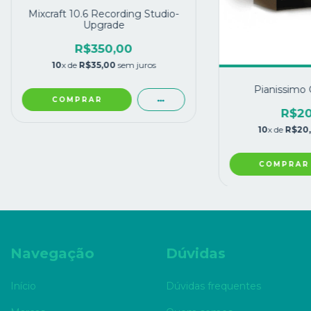
Mixcraft 10.6 Recording Studio-
Upgrade
R$350,00
10
x de
R$35,00
sem juros
Pianissimo 
COMPRAR
R$20
10
x de
R$20
COMPRAR
Navegação
Dúvidas
Início
Dúvidas frequentes