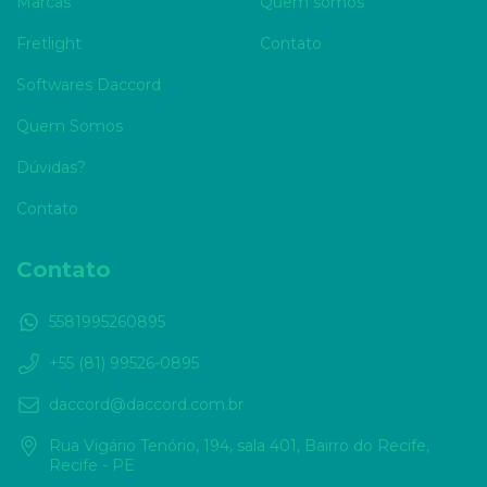
Marcas
Quem somos
Fretlight
Contato
Softwares Daccord
Quem Somos
Dúvidas?
Contato
Contato
5581995260895
+55 (81) 99526-0895
daccord@daccord.com.br
Rua Vigário Tenório, 194, sala 401, Bairro do Recife,
Recife - PE