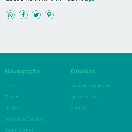
SAIBA MAIS SOBRE O LEVELS CLICANDO
AQUI
Navegação
Dúvidas
Início
Dúvidas frequentes
Marcas
Quem somos
Fretlight
Contato
Softwares Daccord
Quem Somos