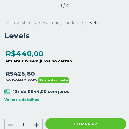
1
/
4
Início
>
Marcas
>
Mastering the Mix
>
Levels
Levels
R$440,00
em até 10x sem juros no cartão
R$426,80
no boleto com
3% de desconto
10
x de
R$44,00
sem juros
Ver mais detalhes
COMPRAR