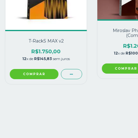
Miroslav Ph
(Comp
T-RackS MAX v2
R$1.2
R$1.750,00
12
x de
R$100
12
x de
R$145,83
sem juros
COMPRAR
COMPRAR