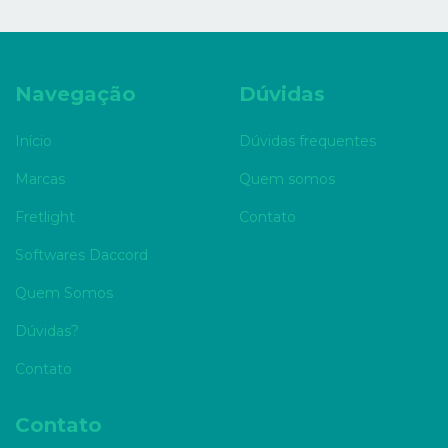
Navegação
Dúvidas
Início
Dúvidas frequentes
Marcas
Quem somos
Fretlight
Contato
Softwares Daccord
Quem Somos
Dúvidas?
Contato
Contato