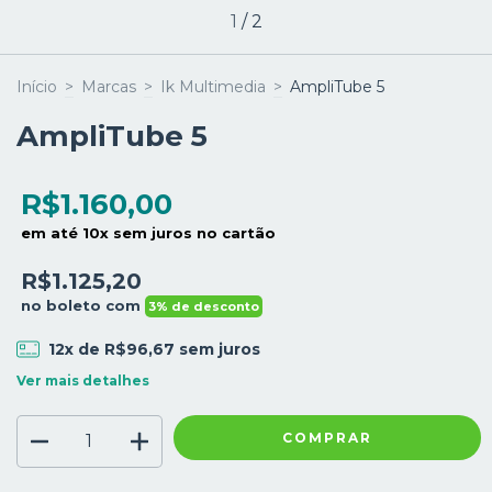
1
/
2
Início
>
Marcas
>
Ik Multimedia
>
AmpliTube 5
AmpliTube 5
R$1.160,00
em até 10x sem juros no cartão
R$1.125,20
no boleto com
3% de desconto
12
x de
R$96,67
sem juros
Ver mais detalhes
COMPRAR