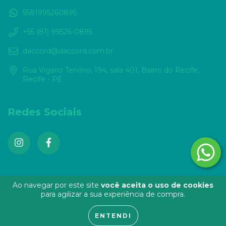
5581995260895
+55 (81) 99526-0895
daccord@daccord.com.br
Rua Vigário Tenório, 194, sala 401, Bairro do Recife,
Recife - PE
Redes Sociais
Ao navegar por este site
você aceita o uso de cookies
para agilizar a sua experiência de compra.
Copyright Daccord Music Software - 20401870000180 - 2026. Todos os
direitos reservados.
ENTENDI